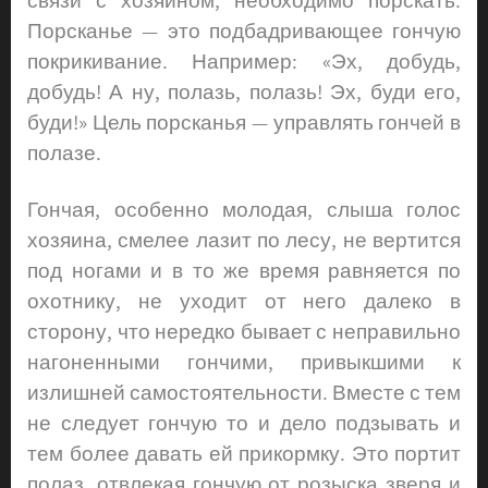
связи с хозяином, необходимо порскать.
Порсканье — это подбадривающее гончую
покрикивание. Например: «Эх, добудь,
добудь! А ну, полазь, полазь! Эх, буди его,
буди!» Цель порсканья — управлять гончей в
полазе.
Гончая, особенно молодая, слыша голос
хозяина, смелее лазит по лесу, не вертится
под ногами и в то же время равняется по
охотнику, не уходит от него далеко в
сторону, что нередко бывает с неправильно
нагоненными гончими, привыкшими к
излишней самостоятельности. Вместе с тем
не следует гончую то и дело подзывать и
тем более давать ей прикормку. Это портит
полаз, отвлекая гончую от розыска зверя и