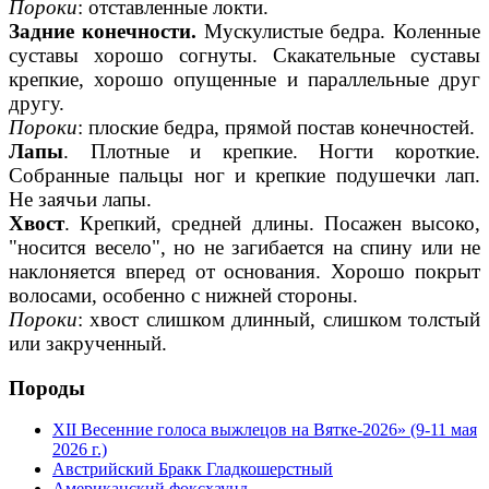
Пороки
: отставленные локти.
Задние конечности.
Мускулистые бедра. Коленные
суставы хорошо согнуты. Скакательные суставы
крепкие, хорошо опущенные и параллельные друг
другу.
Пороки
: плоские бедра, прямой постав конечностей.
Лапы
. Плотные и крепкие. Ногти короткие.
Собранные пальцы ног и крепкие подушечки лап.
Не заячьи лапы.
Хвост
. Крепкий, средней длины. Посажен высоко,
"носится весело", но не загибается на спину или не
наклоняется вперед от основания. Хорошо покрыт
волосами, особенно с нижней стороны.
Пороки
: хвост слишком длинный, слишком толстый
или закрученный.
Породы
XII Весенние голоса выжлецов на Вятке-2026» (9-11 мая
2026 г.)
Австрийский Бракк Гладкошерстный
Американский фоксхаунд