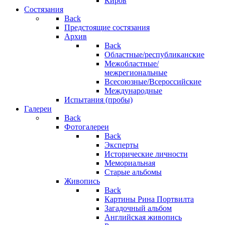
Киров
Состязания
Back
Предстоящие состязания
Архив
Back
Областные/республиканские
Межобластные/
межрегиональные
Всесоюзные/Всероссийские
Международные
Испытания (пробы)
Галереи
Back
Фотогалереи
Back
Эксперты
Исторические личности
Мемориальная
Старые альбомы
Живопись
Back
Картины Рина Портвилта
Загадочный альбом
Английская живопись