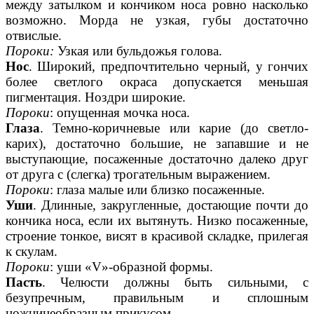
между затылком и кончиком носа ровно насколько
возможно. Морда не узкая, губы достаточно
отвислые.
Пороки:
Узкая или бульдожья голова.
Нос
. Широкий, предпочтительно черный, у гончих
более светлого окраса допускается меньшая
пигментация. Ноздри широкие.
Пороки
: опущенная мочка носа.
Глаза
. Темно-коричневые или карие (до светло-
карих), достаточно большие, не запавшие и не
выступающие, посаженные достаточно далеко друг
от друга с (слегка) трогательным выражением.
Пороки
: глаза малые или близко посаженные.
Уши
. Длинные, закругленные, достающие почти до
кончика носа, если их вытянуть. Низко посаженные,
строение тонкое, висят в красивой складке, прилегая
к скулам.
Пороки
: уши «V»-o6разной формы.
Пасть
. Челюсти должны быть сильными, с
безупречным, правильным и сплошным
ножницеобразным прикусом.