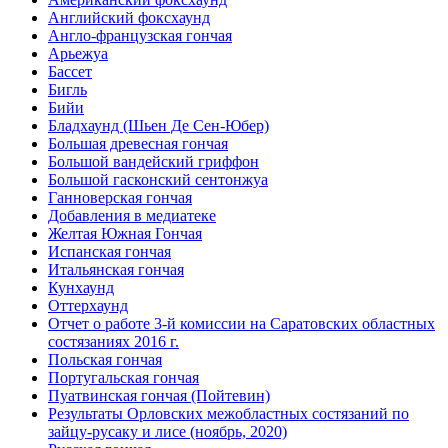
Английский фоксхаунд
Англо-французская гончая
Арьежуа
Бассет
Бигль
Бийи
Бладхаунд (Шьен Де Сен-Юбер)
Большая древесная гончая
Большой вандейский гриффон
Большой гасконский сентонжуа
Ганноверская гончая
Добавления в медиатеке
Желтая Южная Гончая
Испанская гончая
Итальянская гончая
Кунхаунд
Оттерхаунд
Отчет о работе 3-й комиссии на Саратовских областных
состязаниях 2016 г.
Польская гончая
Португальская гончая
Пуатвинская гончая (Пойтевин)
Результаты Орловских межобластных состязаний по
зайцу-русаку и лисе (ноябрь, 2020)