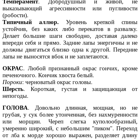
Темперамент
. Добродушный и живой, не
выказывающий агрессивности или пугливости
(робости).
Типичный аллюр.
Уровень крепкой спины
устойчив, без каких либо перекатов в развалку.
Делает большие шаги свободно, доставая далеко
впереди себя и прямо. Задние лапы энергичны и не
должны двигаться близко одна к другой. Передние
лапы не выносятся вбок и не заплетаются.
ОКРАС
. Любой признанный окрас гончих, кроме
печеночного. Кончик хвоста белый.
Пороки
: черноватый окрас головы.
Шерсть
. Короткая, густая и защищающая от
непогоды.
ГОЛОВА
. Довольно длинная, мощная, но не
грубая, у сук более утонченная, без нахмуренности
или морщин. Череп слегка куполообразный,
умеренно широкий, с небольшим "пиком". Переход
от лба к морде хорошо выражен, разделяет длину