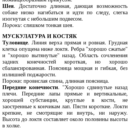
Шея
. Достаточно длинная, дающая возможность
собаке низко нагибаться и идти по следу, слегка
изогнутая с небольшим подвесом.
Пороки
: слишком тонкая шея.
МУСКУЛАТУРА И КОСТЯК
Туловище
. Линия верха прямая и ровная. Грудная
клетка опущена ниже локтя. Ребра "хорошо сжатые"
и "хорошо вытянутые" назад. Область сочленения
задних конечностей короткая, но хорошо
сбалансированная. Поясница мощная и гибкая, без
излишней поджарости.
Пороки: провислая спина, длинная поясница.
Передние конечности
. "Хорошо сдвинутые назад
плечи. Передние лапы прямые и вертикальные,
хорошей субстанции, круглые в кости, не
заостренные к кончикам лап. Пясти короткие. Локти
крепкие, не смотрящие ни внутрь, ни наружу.
Высота до локтя составляет около половины высоты
в холке.