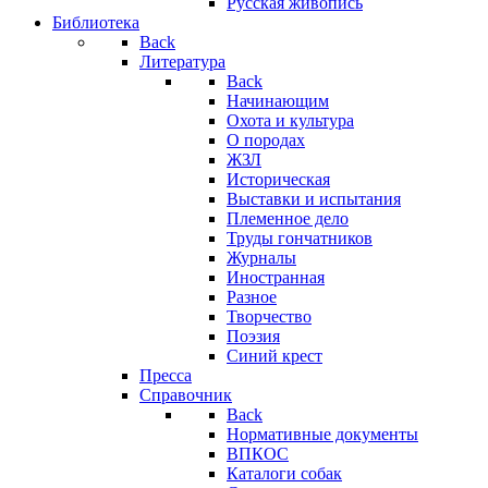
Русская живопись
Библиотека
Back
Литература
Back
Начинающим
Охота и культура
О породах
ЖЗЛ
Историческая
Выставки и испытания
Племенное дело
Труды гончатников
Журналы
Иностранная
Разное
Творчество
Поэзия
Синий крест
Пресса
Справочник
Back
Нормативные документы
ВПКОС
Каталоги собак