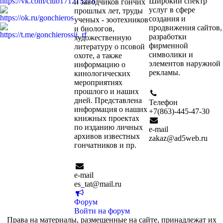
Широкий спектр
и заводчиков гончих
услуг в сфере
прошлых лет, труды
создания и
ученых - зоотехников
продвижения сайтов,
и биологов,
разработки
художественную
фирменной
литературу о псовой
символики и
охоте, а также
элементов наружной
информацию о
рекламы.
кинологических
мероприятиях
прошлого и наших
дней. Представлена
Телефон
информация о наших
+7(863)-445-47-30
книжных проектах
по изданию личных
e-mail
архивов известных
zakaz@ad5web.ru
гончатников и пр.
e-mail
es_tat@mail.ru
Форум
Войти на форум
Права на материалы, размещенные на сайте, принадлежат их