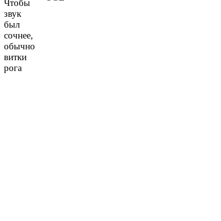
Чтобы
звук
был
сочнее,
обычно
витки
рога