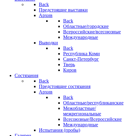
Back
Предстоящие выставки
Архив
Back
Областные/городские
Всероссийские/всесоюзные
Международные
Выводки
Back
Республика Коми
Санкт-Петербург
Тверь
Киров
Состязания
Back
Предстоящие состязания
Архив
Back
Областные/республиканские
Межобластные/
межрегиональные
Всесоюзные/Всероссийские
Международные
Испытания (пробы)
Галереи