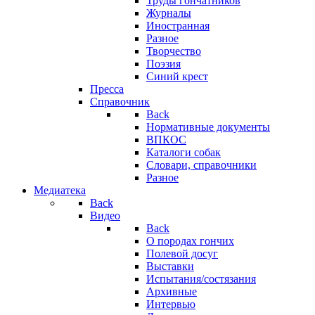
Труды гончатников
Журналы
Иностранная
Разное
Творчество
Поэзия
Синий крест
Пресса
Справочник
Back
Нормативные документы
ВПКОС
Каталоги собак
Словари, справочники
Разное
Медиатека
Back
Видео
Back
О породах гончих
Полевой досуг
Выставки
Испытания/состязания
Архивные
Интервью