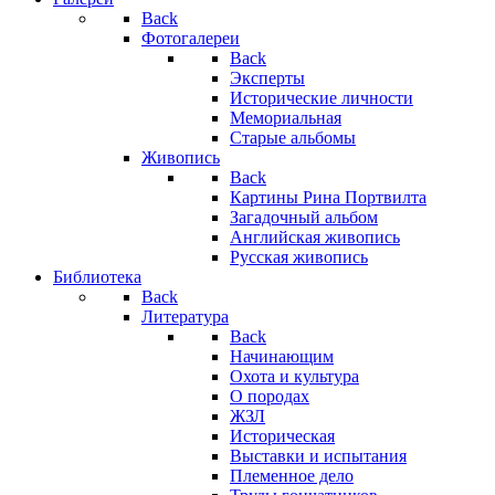
Back
Фотогалереи
Back
Эксперты
Исторические личности
Мемориальная
Старые альбомы
Живопись
Back
Картины Рина Портвилта
Загадочный альбом
Английская живопись
Русская живопись
Библиотека
Back
Литература
Back
Начинающим
Охота и культура
О породах
ЖЗЛ
Историческая
Выставки и испытания
Племенное дело