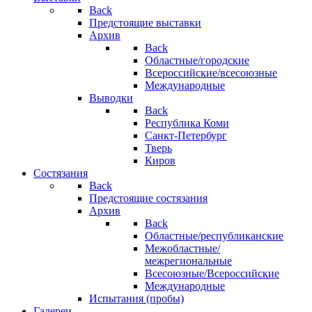
Back
Предстоящие выставки
Архив
Back
Областные/городские
Всероссийские/всесоюзные
Международные
Выводки
Back
Республика Коми
Санкт-Петербург
Тверь
Киров
Состязания
Back
Предстоящие состязания
Архив
Back
Областные/республиканские
Межобластные/
межрегиональные
Всесоюзные/Всероссийские
Международные
Испытания (пробы)
Галереи