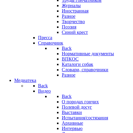
Труды гончатников
Журналы
Иностранная
Разное
Творчество
Поэзия
Синий крест
Пресса
Справочник
Back
Нормативные документы
ВПКОС
Каталоги собак
Словари, справочники
Разное
Медиатека
Back
Видео
Back
О породах гончих
Полевой досуг
Выставки
Испытания/состязания
Архивные
Интервью