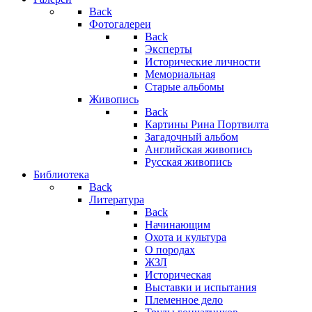
Back
Фотогалереи
Back
Эксперты
Исторические личности
Мемориальная
Старые альбомы
Живопись
Back
Картины Рина Портвилта
Загадочный альбом
Английская живопись
Русская живопись
Библиотека
Back
Литература
Back
Начинающим
Охота и культура
О породах
ЖЗЛ
Историческая
Выставки и испытания
Племенное дело